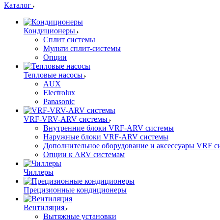
Каталог
Кондиционеры
Сплит системы
Мульти сплит-системы
Опции
Тепловые насосы
AUX
Electrolux
Panasonic
VRF-VRV-ARV системы
Внутренние блоки VRF-ARV системы
Наружные блоки VRF-ARV системы
Дополнительное оборудование и аксессуары VRF с
Опции к ARV системам
Чиллеры
Прецизионные кондиционеры
Вентиляция
Вытяжные установки