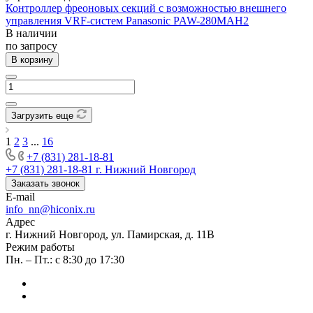
Контроллер фреоновых секций с возможностью внешнего
управления VRF-систем Panasonic PAW-280MAH2
В наличии
по запросу
В корзину
Загрузить еще
1
2
3
...
16
+7 (831) 281-18-81
+7 (831) 281-18-81
г. Нижний Новгород
Заказать звонок
E-mail
info_nn@hiconix.ru
Адрес
г. Нижний Новгород, ул. Памирская, д. 11В
Режим работы
Пн. – Пт.: с 8:30 до 17:30