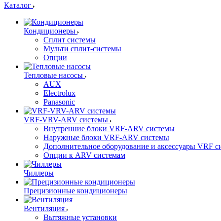
Каталог
Кондиционеры
Сплит системы
Мульти сплит-системы
Опции
Тепловые насосы
AUX
Electrolux
Panasonic
VRF-VRV-ARV системы
Внутренние блоки VRF-ARV системы
Наружные блоки VRF-ARV системы
Дополнительное оборудование и аксессуары VRF с
Опции к ARV системам
Чиллеры
Прецизионные кондиционеры
Вентиляция
Вытяжные установки