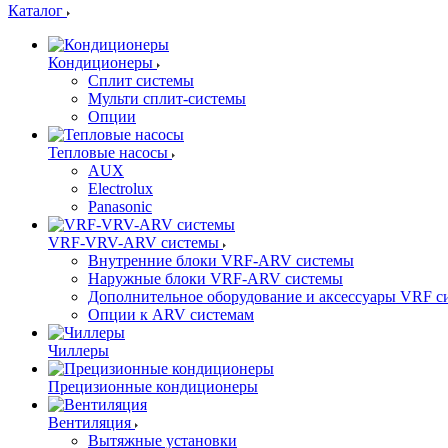
Каталог
Кондиционеры
Сплит системы
Мульти сплит-системы
Опции
Тепловые насосы
AUX
Electrolux
Panasonic
VRF-VRV-ARV системы
Внутренние блоки VRF-ARV системы
Наружные блоки VRF-ARV системы
Дополнительное оборудование и аксессуары VRF с
Опции к ARV системам
Чиллеры
Прецизионные кондиционеры
Вентиляция
Вытяжные установки