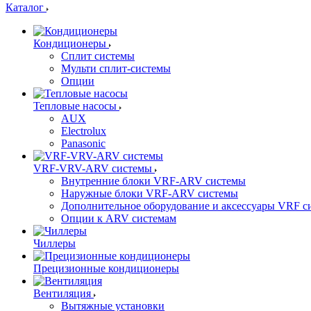
Каталог
Кондиционеры
Сплит системы
Мульти сплит-системы
Опции
Тепловые насосы
AUX
Electrolux
Panasonic
VRF-VRV-ARV системы
Внутренние блоки VRF-ARV системы
Наружные блоки VRF-ARV системы
Дополнительное оборудование и аксессуары VRF с
Опции к ARV системам
Чиллеры
Прецизионные кондиционеры
Вентиляция
Вытяжные установки