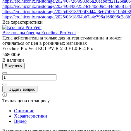
https://erc.hiconix.ru/storage/2024/07/26/9983d6a20eabdfd21f26ea
https://erc.hiconix.ru/storage/2024/08/06/2524c840d09c534db8381
https://erc.hiconix.ru/storage/2025/03/18/706f3d44a3e67500c1b560
https://erc.hiconix.ru/storage/2025/03/18/04bb7a4e796a166095c2c
Все характеристики
Все товары бренда Ecoclima Pro Vent
Цена действительна только для интернет-магазина и может
отличаться от цен в розничных магазинах
Ecoclima Pro Vent ECT PV-R 550-E1.0-R-4 Pro
568000 ₽
В наличии
В корзину
Задать вопрос
Точная цена по запросу
Описание
Характеристики
Видео