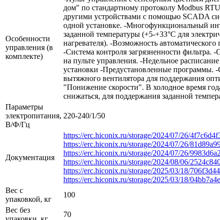
дом" по стандартному протоколу Modbus RTU
другими устройствами с помощью SCADA сист
одной установке. -Многофункциональный ин
заданной температуры (+5-+33°С для электри
Особенности
нагревателя). -Возможность автоматического
управления (в
-Система контроля загрязненности фильтра. 
комплекте)
на пульте управления. -Недельное расписание
установки -Предустановленные программы. 
вытяжного вентилятора для поддержания опт
"Понижение скорости". В холодное время года
снижаться, для поддержания заданной темпер
Параметры
электропитания,
220-240/1/50
В/Ф/Гц
https://erc.hiconix.ru/storage/2024/07/26/4f7c6
https://erc.hiconix.ru/storage/2024/07/26/81d8
https://erc.hiconix.ru/storage/2024/07/26/9983
Документация
https://erc.hiconix.ru/storage/2024/08/06/2524
https://erc.hiconix.ru/storage/2025/03/18/706f
https://erc.hiconix.ru/storage/2025/03/18/04bb
Вес с
100
упаковкой, кг
Вес без
70
упаковки, кг