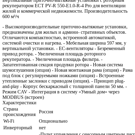
Вертикальные приточно-вытяжные установки с роторным
рекуператором ECT PV-R 550-E1.0-R-4 Pro для вентиляции
жилой и коммерческой недвижимости. Производительность
600 м³/ч
- Высокопроизводительные приточно-вытяжные установки,
предназначены для жилых и админи- стративных объектов.
Отличаются компактностью, встроенной автоматикой,
системой очистки и нагрева. - Мебельная ширина 597 мм, у
вертикальной установки. - EC-вентиляторы - Безременный
привод ротора. - Увеличенная площадь роторного
рекуператора. - Увеличенная площадь фильтра. -
Запатентованная секция продувки ротора - Новая система
шумоглушения (опция) - Новая монтажная рама (опция) - Рама
под блок с регулируемыми ножками (опция) - Встроенные
утепленные заслонки с приводом (опция). - Принцип plug-
and-play - Корпус бескаркасный с толщиной панели 50 мм. -
Режим CAV - Интеграция в систему «Умный дом» через
MODBUS (встроен)
Характеристики
Страна
Россия
происхождения
Wi-Fi
Опционально
Инверторный
нет
-Пульт управления с сенсорным цветным дис