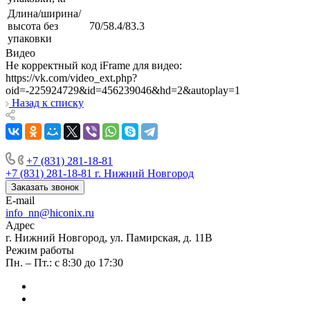
Длина/ширина/
высота без
70/58.4/83.3
упаковки
Видео
Не корректный код iFrame для видео:
https://vk.com/video_ext.php?
oid=-225924729&id=456239046&hd=2&autoplay=1
Назад к списку
+7 (831) 281-18-81
+7 (831) 281-18-81
г. Нижний Новгород
Заказать звонок
E-mail
info_nn@hiconix.ru
Адрес
г. Нижний Новгород, ул. Памирская, д. 11В
Режим работы
Пн. – Пт.: с 8:30 до 17:30