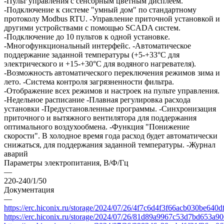
-Пульт управления с сенсорным цветным дисплеем.
-Подключение к системе "умный дом" по стандартному
протоколу Modbus RTU. -Управление приточной установкой и
другими устройствами с помощью SCADA систем.
-Подключение до 10 пультов к одной установке.
-Многофункциональный интерфейс. -Автоматическое
поддержание заданной температуры (+5-+33°С для
электрического и +15-+30°С для водяного нагревателя).
-Возможность автоматического переключения режимов зима и
лето. -Система контроля загрязненности фильтра.
-Отображение всех режимов и настроек на пульте управления.
-Недельное расписание -Плавная регулировка расхода
установки -Предустановленные программы. -Синхронизация
приточного и вытяжного вентилятора для поддержания
оптимального воздухообмена. -Функция "Понижение
скорости". В холодное время года расход будет автоматически
снижаться, для поддержания заданной температуры. -Журнал
аварий
Параметры электропитания, В/Ф/Гц
—
220-240/1/50
Документация
—
https://erc.hiconix.ru/storage/2024/07/26/4f7c6d4f3f66acb030be640
https://erc.hiconix.ru/storage/2024/07/26/81d89a9967c53d7bd653a9