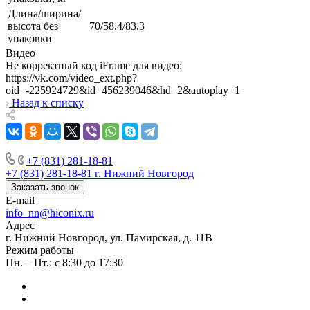
Длина/ширина/
высота без
70/58.4/83.3
упаковки
Видео
Не корректный код iFrame для видео:
https://vk.com/video_ext.php?
oid=-225924729&id=456239046&hd=2&autoplay=1
Назад к списку
+7 (831) 281-18-81
+7 (831) 281-18-81
г. Нижний Новгород
Заказать звонок
E-mail
info_nn@hiconix.ru
Адрес
г. Нижний Новгород, ул. Памирская, д. 11В
Режим работы
Пн. – Пт.: с 8:30 до 17:30