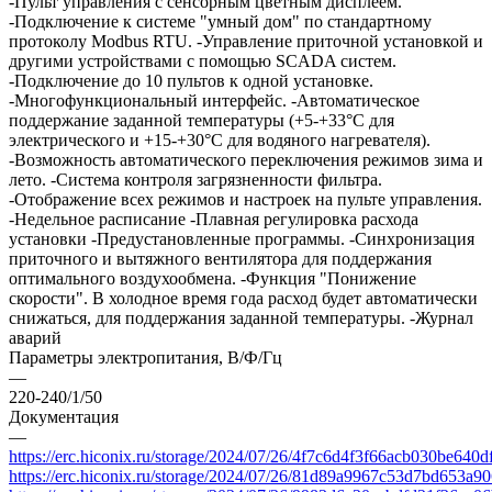
-Пульт управления с сенсорным цветным дисплеем.
-Подключение к системе "умный дом" по стандартному
протоколу Modbus RTU. -Управление приточной установкой и
другими устройствами с помощью SCADA систем.
-Подключение до 10 пультов к одной установке.
-Многофункциональный интерфейс. -Автоматическое
поддержание заданной температуры (+5-+33°С для
электрического и +15-+30°С для водяного нагревателя).
-Возможность автоматического переключения режимов зима и
лето. -Система контроля загрязненности фильтра.
-Отображение всех режимов и настроек на пульте управления.
-Недельное расписание -Плавная регулировка расхода
установки -Предустановленные программы. -Синхронизация
приточного и вытяжного вентилятора для поддержания
оптимального воздухообмена. -Функция "Понижение
скорости". В холодное время года расход будет автоматически
снижаться, для поддержания заданной температуры. -Журнал
аварий
Параметры электропитания, В/Ф/Гц
—
220-240/1/50
Документация
—
https://erc.hiconix.ru/storage/2024/07/26/4f7c6d4f3f66acb030be640
https://erc.hiconix.ru/storage/2024/07/26/81d89a9967c53d7bd653a9