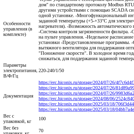
дом" по стандартному протоколу Modbus RTU
другими устройствами с помощью SCADA сист
одной установке. -Многофункциональный ин
заданной температуры (+5-+33°С для электри
Особенности
нагревателя). -Возможность автоматического
управления (в
-Система контроля загрязненности фильтра. 
комплекте)
на пульте управления. -Недельное расписание
установки -Предустановленные программы. 
вытяжного вентилятора для поддержания опт
"Понижение скорости". В холодное время года
снижаться, для поддержания заданной темпер
Параметры
электропитания,
220-240/1/50
В/Ф/Гц
https://erc.hiconix.ru/storage/2024/07/26/4f7c6
https://erc.hiconix.ru/storage/2024/07/26/81d8
https://erc.hiconix.ru/storage/2024/07/26/9983
Документация
https://erc.hiconix.ru/storage/2024/08/06/2524
https://erc.hiconix.ru/storage/2025/03/18/706f
https://erc.hiconix.ru/storage/2025/03/18/04bb
Вес с
100
упаковкой, кг
Вес без
70
упаковки, кг