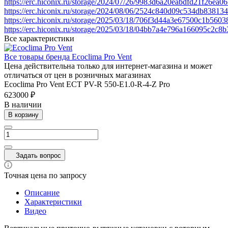
https://erc.hiconix.ru/storage/2024/07/26/9983d6a20eabdfd21f26ea
https://erc.hiconix.ru/storage/2024/08/06/2524c840d09c534db8381
https://erc.hiconix.ru/storage/2025/03/18/706f3d44a3e67500c1b560
https://erc.hiconix.ru/storage/2025/03/18/04bb7a4e796a166095c2c
Все характеристики
Все товары бренда Ecoclima Pro Vent
Цена действительна только для интернет-магазина и может
отличаться от цен в розничных магазинах
Ecoclima Pro Vent ECT PV-R 550-E1.0-R-4-Z Pro
623000 ₽
В наличии
В корзину
Задать вопрос
Точная цена по запросу
Описание
Характеристики
Видео