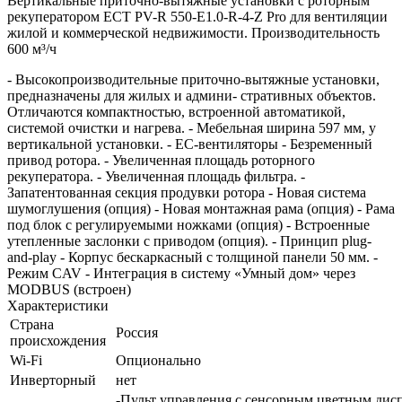
Вертикальные приточно-вытяжные установки с роторным
рекуператором ECT PV-R 550-E1.0-R-4-Z Pro для вентиляции
жилой и коммерческой недвижимости. Производительность
600 м³/ч
- Высокопроизводительные приточно-вытяжные установки,
предназначены для жилых и админи- стративных объектов.
Отличаются компактностью, встроенной автоматикой,
системой очистки и нагрева. - Мебельная ширина 597 мм, у
вертикальной установки. - EC-вентиляторы - Безременный
привод ротора. - Увеличенная площадь роторного
рекуператора. - Увеличенная площадь фильтра. -
Запатентованная секция продувки ротора - Новая система
шумоглушения (опция) - Новая монтажная рама (опция) - Рама
под блок с регулируемыми ножками (опция) - Встроенные
утепленные заслонки с приводом (опция). - Принцип plug-
and-play - Корпус бескаркасный с толщиной панели 50 мм. -
Режим CAV - Интеграция в систему «Умный дом» через
MODBUS (встроен)
Характеристики
Страна
Россия
происхождения
Wi-Fi
Опционально
Инверторный
нет
-Пульт управления с сенсорным цветным дис