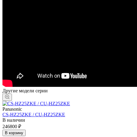
Другие модели серии
Panasonic
CS-HZ25ZKE / CU-HZ25ZKE
В наличии
246800 ₽
В корзину