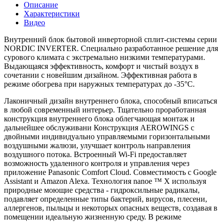
Описание
Характеристики
Видео
Внутренний блок бытовой инверторной сплит-системы серии
NORDIC INVERTER. Специально разработанное решение для
сурового климата с экстремально низкими температурами.
Выдающаяся эффективность, комфорт и чистый воздух в
сочетании с новейшим дизайном. Эффективная работа в
режиме обогрева при наружных температурах до -35°С.
Лаконичный дизайн внутреннего блока, способный вписаться
в любой современный интерьер. Тщательно проработанная
конструкция внутреннего блока облегчающая монтаж и
дальнейшее обслуживани Конструкция AEROWINGS с
двойными индивидуально управляемыми горизонтальными
воздушными жалюзи, улучшает контроль направления
воздушного потока. Встроенный Wi-Fi предоставляет
возможность удаленного контроля и управления через
приложение Panasonic Comfort Cloud. Совместимость с Google
Assistant и Amazon Alexa. Технология nanoe ™ X используя
природные моющие средства - гидроксильные радикалы,
подавляет определенные типы бактерий, вирусов, плесени,
аллергенов, пыльцы и некоторых опасных веществ, создавая в
помещении идеальную жизненную среду. В режиме