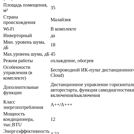
Площадь помещения,
35
м²
Страна
Малайзия
происхождения
Wi-Fi
В комплекте
Инверторный
да
Мин. уровень шума,
18
дБ
Max.уровень шума, дБ
45
Режим работы
охлаждение, обогрев
Особенности
Беспроводной ИК-пульт дистанционного 
управления (в
Cloud)
комплекте)
Дистанционное управление горизонтал
Дополнительные
авторестарта, функция самодиагностик
функции
включения/выключения
Класс
A++/A+++
энергопотребления
Мощность
кондиционера,
12
тыс.BTU
Энергоэффективность
4.22