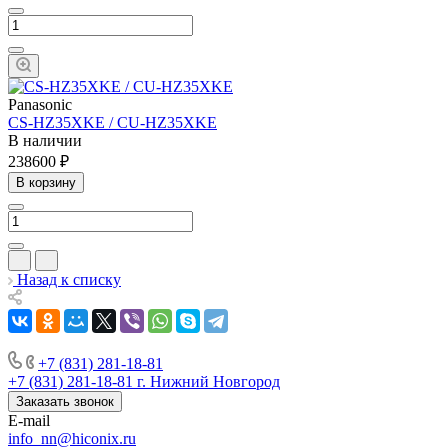
Panasonic
CS-HZ35XKE / CU-HZ35XKE
В наличии
238600 ₽
В корзину
Назад к списку
+7 (831) 281-18-81
+7 (831) 281-18-81
г. Нижний Новгород
Заказать звонок
E-mail
info_nn@hiconix.ru