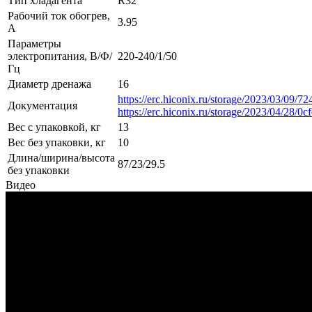
Тип хладагента
R32
Рабочий ток обогрев,
3.95
А
Параметры
электропитания, В/Ф/
220-240/1/50
Гц
Диаметр дренажа
16
https://erc.hiconix.ru/storage/2023/03/09
Документация
https://erc.hiconix.ru/storage/2023/04/28
Вес с упаковкой, кг
13
Вес без упаковки, кг
10
Длина/ширина/высота
87/23/29.5
без упаковки
Видео