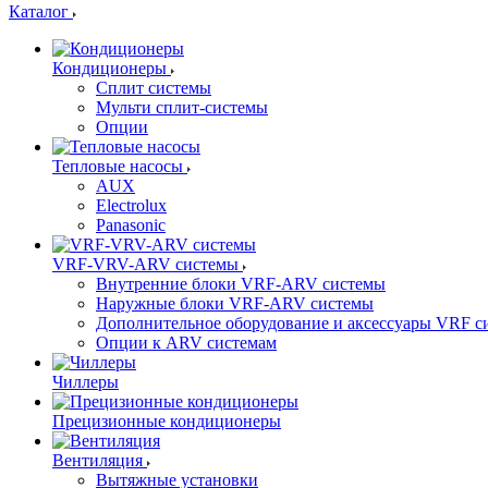
Каталог
Кондиционеры
Сплит системы
Мульти сплит-системы
Опции
Тепловые насосы
AUX
Electrolux
Panasonic
VRF-VRV-ARV системы
Внутренние блоки VRF-ARV системы
Наружные блоки VRF-ARV системы
Дополнительное оборудование и аксессуары VRF с
Опции к ARV системам
Чиллеры
Прецизионные кондиционеры
Вентиляция
Вытяжные установки