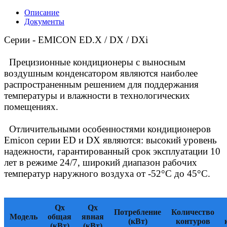
Описание
Документы
Серии - EMICON ED.X / DX / DXi
Прецизионные кондиционеры с выносным
воздушным конденсатором являются наиболее
распространенным решением для поддержания
температуры и влажности в технологических
помещениях.
Отличительными особенностями кондиционеров
Emicon серии ED и DX являются: высокий уровень
надежности, гарантированный срок эксплуатации 10
лет в режиме 24/7, широкий диапазон рабочих
температур наружного воздуха от
-52°С
до
45°С
.
Qx
Qx
Потребление
Количество
Модель
общая
явная
(кВт)
контуров
(кВт)
(кВт)