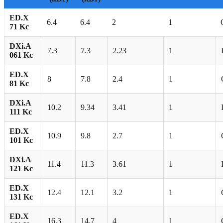
ED.X
6.4
6.4
2
1
71 Kc
DXi.A
7.3
7.3
2.23
1
061 Kc
ED.X
8
7.8
2.4
1
81 Kc
DXi.A
10.2
9.34
3.41
1
111 Kc
ED.X
10.9
9.8
2.7
1
101 Kc
DXi.A
11.4
11.3
3.61
1
121 Kc
ED.X
12.4
12.1
3.2
1
131 Kc
ED.X
16.3
14.7
4
1