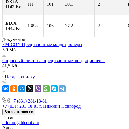
DXi.A
111
101
30.1
2
1142 Kc
ED.X
138.8
106
37.2
2
1442 Kc
Документы
EMICON Прецизионные кондиционеры
5,9 Мб
Опросный_лист_на_прецизионные_кондиционеры
41,5 Кб
Назад к списку
+7 (831) 281-18-81
+7 (831) 281-18-81
г. Нижний Новгород
Заказать звонок
E-mail
info_nn@hiconix.ru
Адрес