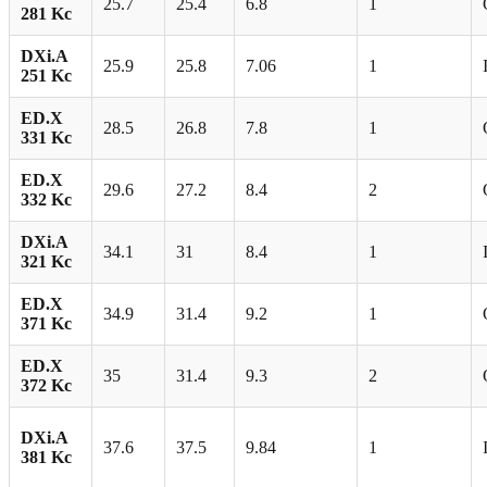
25.7
25.4
6.8
1
281 Kc
DXi.A
25.9
25.8
7.06
1
251 Kc
ED.X
28.5
26.8
7.8
1
331 Kc
ED.X
29.6
27.2
8.4
2
332 Kc
DXi.A
34.1
31
8.4
1
321 Kc
ED.X
34.9
31.4
9.2
1
371 Kc
ED.X
35
31.4
9.3
2
372 Kc
DXi.A
37.6
37.5
9.84
1
381 Kc