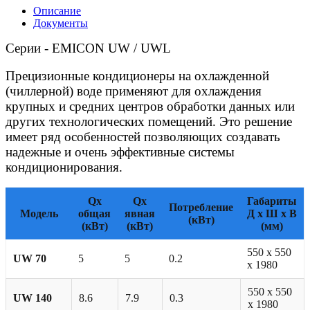
Описание
Документы
Серии - EMICON UW / UWL
Прецизионные кондиционеры на охлажденной
(чиллерной) воде применяют для охлаждения
крупных и средних центров обработки данных или
других технологических помещений. Это решение
имеет ряд особенностей позволяющих создавать
надежные и очень эффективные системы
кондиционирования.
Qx
Qx
Габариты
Потребление
Модель
общая
явная
Д х Ш х В
(кВт)
(кВт)
(кВт)
(мм)
550 х 550
UW 70
5
5
0.2
х 1980
550 х 550
UW 140
8.6
7.9
0.3
х 1980