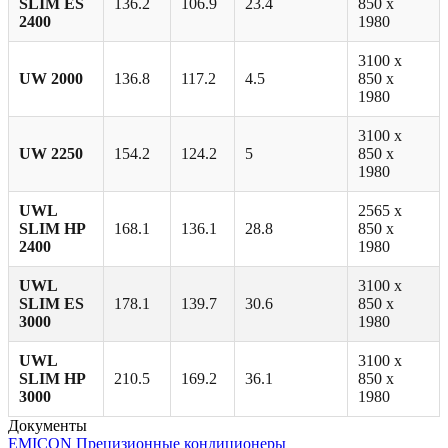
SLIM ES
136.2
106.9
23.4
850 x
2400
1980
3100 х
UW 2000
136.8
117.2
4.5
850 х
1980
3100 х
UW 2250
154.2
124.2
5
850 х
1980
UWL
2565 x
SLIM HP
168.1
136.1
28.8
850 x
2400
1980
UWL
3100 x
SLIM ES
178.1
139.7
30.6
850 x
3000
1980
UWL
3100 x
SLIM HP
210.5
169.2
36.1
850 x
3000
1980
Документы
EMICON Прецизионные кондиционеры