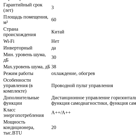
Гарантийный срок
3
(лет)
Площадь помещения,
60
м²
Страна
Китай
происхождения
Wi-Fi
Нет
Инверторный
да
Мин. уровень шума,
30
дБ
Max.уровень шума, дБ
38
Режим работы
охлаждение, обогрев
Особенности
управления (в
Проводной пульт управления
комплекте)
Дополнительные
Дистанционное управление горизонталь
функции
функция самодиагностики, функция са
Класс
A++/A++
энергопотребления
Мощность
кондиционера,
20
тыс.BTU