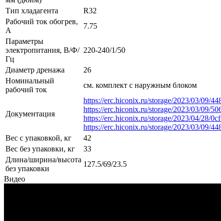
Тип хладагента
R32
Рабочий ток обогрев,
7.75
А
Параметры
электропитания, В/Ф/
220-240/1/50
Гц
Диаметр дренажа
26
Номинальный
см. комплект с наружным блоком
рабочий ток
https://erc.hiconix.ru/storage/2023/03/09
https://erc.hiconix.ru/storage/2023/03/09
Документация
https://erc.hiconix.ru/storage/2023/04/28
https://erc.hiconix.ru/storage/2023/03/09
Вес с упаковкой, кг
42
Вес без упаковки, кг
33
Длина/ширина/высота
127.5/69/23.5
без упаковки
Видео