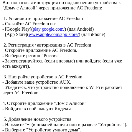
Вот пошаговая инструкция по подключению устройства к
"Дому с Алисой" через приложение АС Freedom:
1. Установите приложение АС Freedom
- Скачайте АС Freedom из:
- [Google Play](
play.google.com/
) (для Android)
- [App Store](
www.apple.com/app-store/
) (для iPhone)
2. Регистрация / авторизация в АС Freedom
- Откройте приложение АС Freedom.
- Выберите регион "Россия".
- Зарегистрируйтесь (если впервые) или войдите (если уже
есть аккаунт).
3. Настройте устройство в АС Freedom
- Добавьте ваше устройство AUX.
- Убедитесь, что устройство подключено к Wi-Fi и работает
через АС Freedom.
4. Откройте приложение "Дом с Алисой"
- Войдите в свой аккаунт Яндекса.
5. Добавление нового устройства
- Нажмите "+"(в нижней панели или в разделе "Устройства").
- Выберите "Устройство умного дома".